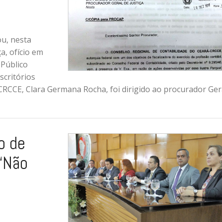
ou, nesta
ça, ofício em
 Público
scritórios
 CRCCE, Clara Germana Rocha, foi dirigido ao procurador Ger
o de
“Não