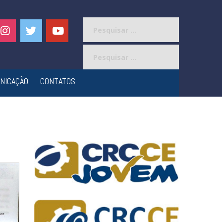
Pesquisar
por:
Pesquisar
por:
NICAÇÃO
CONTATOS