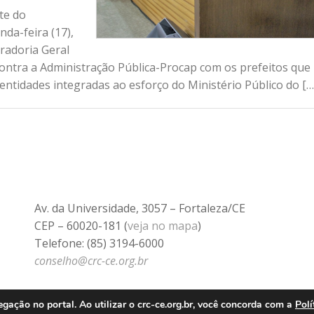
te do
da-feira (17),
radoria Geral
Contra a Administração Pública-Procap com os prefeitos que
tidades integradas ao esforço do Ministério Público do […
Av. da Universidade, 3057 – Fortaleza/CE
CEP – 60020-181 (
veja no mapa
)
Telefone: (85) 3194-6000
conselho@crc-ce.org.br
ação no portal. Ao utilizar o crc-ce.org.br, você concorda com a
Polí