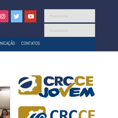
Pesquisar
por:
Pesquisar
por:
NICAÇÃO
CONTATOS