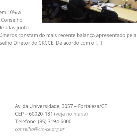
 em 10% a
a Conselho
alizadas junto
 números constam do mais recente balanço apresentado pela
onselho Diretor do CRCCE. De acordo com o […]
Av. da Universidade, 3057 – Fortaleza/CE
CEP – 60020-181 (
veja no mapa
)
Telefone: (85) 3194-6000
conselho@crc-ce.org.br