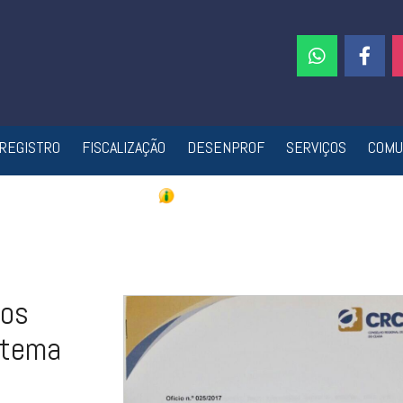
REGISTRO
FISCALIZAÇÃO
DESENPROF
SERVIÇOS
COMU
tos
stema