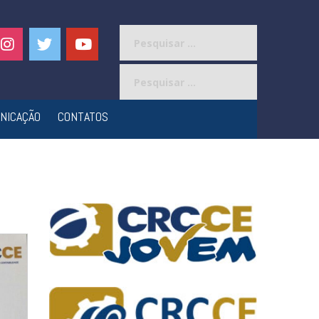
Pesquisar
por:
Pesquisar
por:
NICAÇÃO
CONTATOS