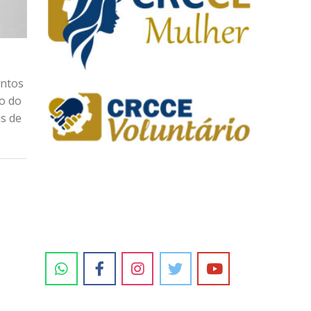
entos
do do
s de