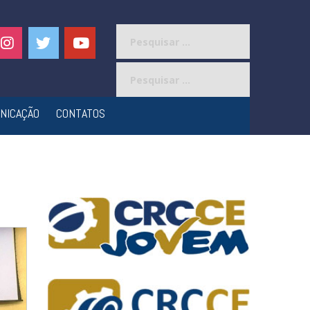
Pesquisar
por:
Pesquisar
por:
NICAÇÃO
CONTATOS