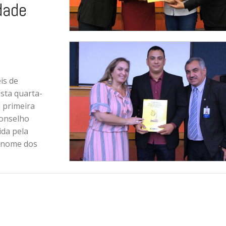
dade
is de
esta quarta-
a primeira
Conselho
ida pela
m nome dos