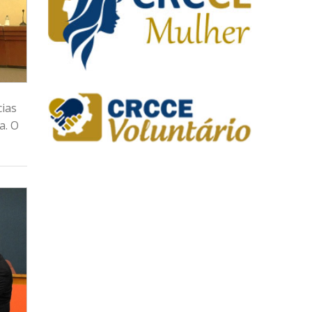
cias
a. O