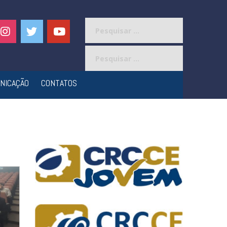
Pesquisar
por:
Pesquisar
por:
NICAÇÃO
CONTATOS