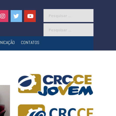
Pesquisar
por:
Pesquisar
por:
NICAÇÃO
CONTATOS