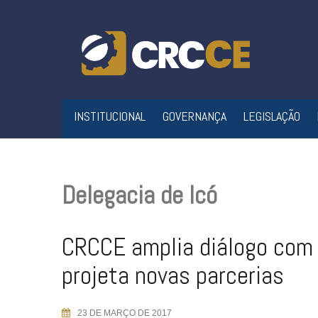
Skip
to
content
INSTITUCIONAL
GOVERNANÇA
LEGISLAÇÃO
Delegacia de Icó
CRCCE amplia diálogo com 
projeta novas parcerias
23 DE MARÇO DE 2017