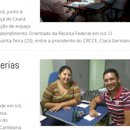
rá, junto à
iça do Ceará
zação de espaço
oatendimento Orientado da Receita Federal em Icó. O
uinta-feira (23), entre a presidente do CRCCE, Clara German
cerias
ade em Icó,
usa,
o do
Carlidiana