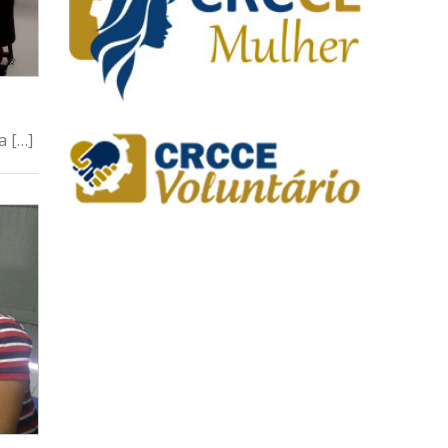
a […]