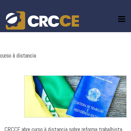
Skip
to
content
curso à distancia
CRCCE abre curso à distancia sobre reforma trabalhista