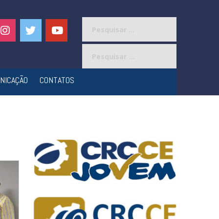
Pesquisar
por:
Pesquisar
por:
NICAÇÃO
CONTATOS