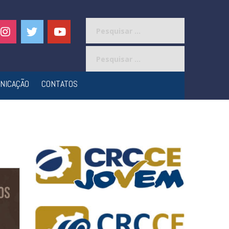
Pesquisar
por:
Pesquisar
por:
NICAÇÃO
CONTATOS