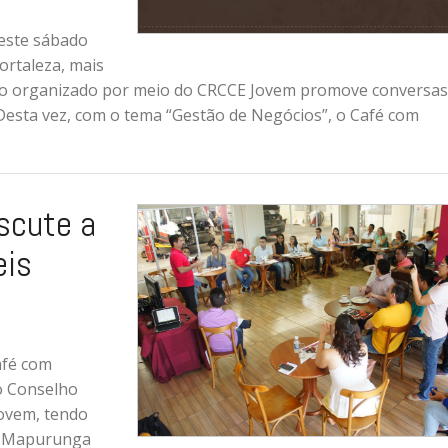
neste sábado
ortaleza, mais
to organizado por meio do CRCCE Jovem promove conversas
 Desta vez, com o tema “Gestão de Negócios”, o Café com
scute a
eis
afé com
o Conselho
Jovem, tendo
 & Mapurunga