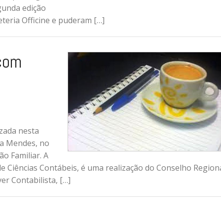
egunda edição
teria Officine e puderam […]
com
izada nesta
sta Mendes, no
o Familiar. A
de Ciências Contábeis, é uma realização do Conselho Region
r Contabilista, […]