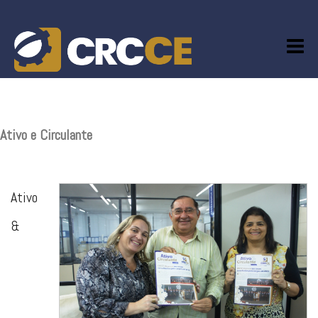
Skip
to
content
Ativo e Circulante
Ativo
&