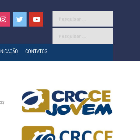
Pesquisar
por:
Pesquisar
por:
NICAÇÃO
CONTATOS
33