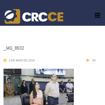
Skip
to
content
_MG_8632
2 DE MAIO DE 2019
55