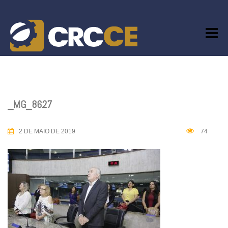
Skip
to
content
_MG_8627
2 DE MAIO DE 2019
74