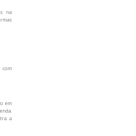
es na
armas
o com
ão em
zenda.
tra a