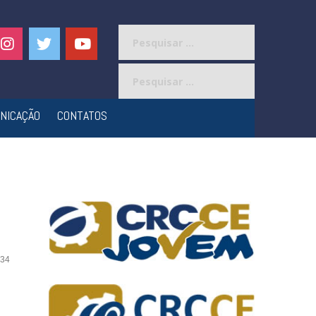
Pesquisar
por:
Pesquisar
por:
NICAÇÃO
CONTATOS
34