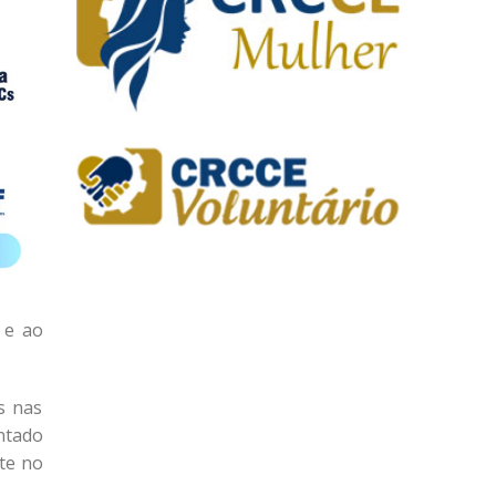
 e ao
s nas
ntado
te no