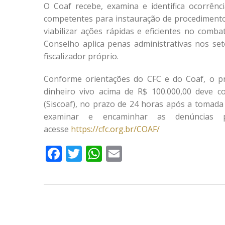
O Coaf recebe, examina e identifica ocorrênci
competentes para instauração de procedimentos
viabilizar ações rápidas e eficientes no comba
Conselho aplica penas administrativas nos se
fiscalizador próprio.
Conforme orientações do CFC e do Coaf, o pr
dinheiro vivo acima de R$ 100.000,00 deve 
(Siscoaf), no prazo de 24 horas após a tomada
examinar e encaminhar as denúncias pa
acesse
https://cfc.org.br/COAF/
Facebook
Twitter
WhatsApp
Email