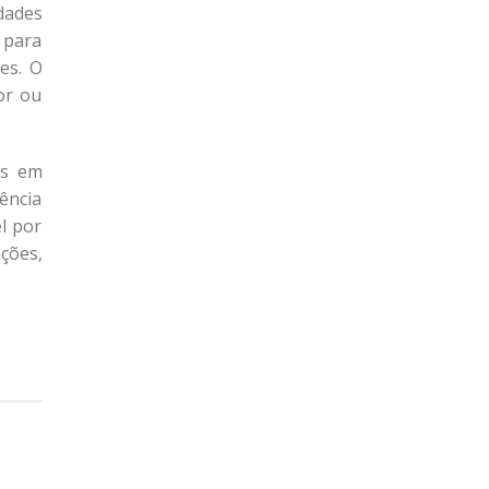
dades
 para
es. O
or ou
es em
ência
l por
ões,