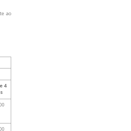
te ao
de
4
os
00
00