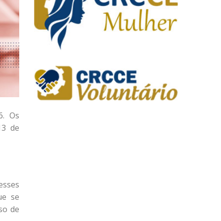
6. Os
13 de
esses
ue se
so de