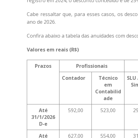
registro em 2024, o desconto concedido é de 25
Cabe ressaltar que, para esses casos, os desc
ano de 2026.
Confira abaixo a tabela das anuidades com des
Valores em reais (R$)
Prazos
Profissionais
Contador
Técnico
SLU 
em
Si
Contabilid
ade
Até
592,00
523,00
2
31/1/2026
D-e
Até
627,00
554,00
3