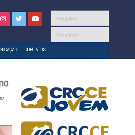
Pesquisar
por:
Pesquisar
por:
NICAÇÃO
CONTATOS
no
52