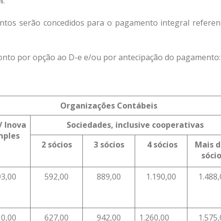
%.
ontos serão concedidos para o pagamento integral referen
conto por opção ao D-e e/ou por antecipação do pagamento:
Organizações Contábeis
/
Inova
Sociedades, inclusive cooperativas
mples
2 sócios
3 sócios
4 sócios
Mais 
sóci
93,00
592,00
889,00
1.190,00
1.488,
10,00
627,00
942,00
1.260,00
1.575,