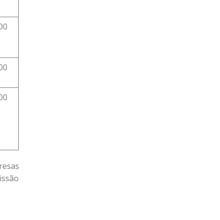
00
00
00
resas
issão