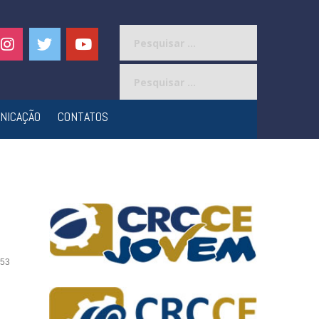
Pesquisar
por:
Pesquisar
por:
NICAÇÃO
CONTATOS
53