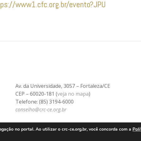
tps://www1.cfc.org.br/evento?JPU
Av. da Universidade, 3057 – Fortaleza/CE
CEP – 60020-181 (
veja no mapa
)
Telefone: (85) 3194-6000
conselho@crc-ce.org.br
ação no portal. Ao utilizar o crc-ce.org.br, você concorda com a
Polí