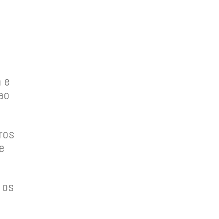
 e
ao
ros
e
 os