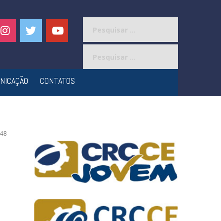
Pesquisar
por:
Pesquisar
por:
NICAÇÃO
CONTATOS
48