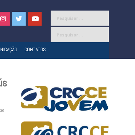
Pesquisar
por:
Pesquisar
por:
NICAÇÃO
CONTATOS
ús
39