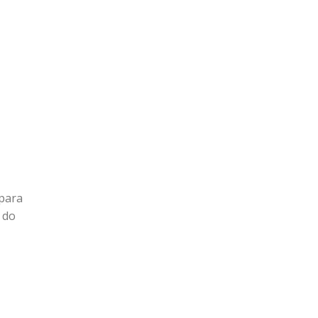
 para
 do