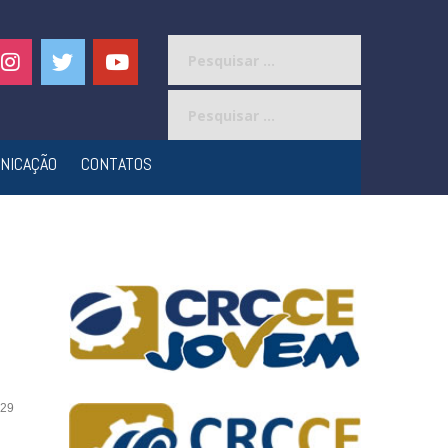
Pesquisar
por:
Pesquisar
por:
NICAÇÃO
CONTATOS
29