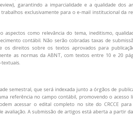
eview), garantindo a imparcialidade e a qualidade dos ar
trabalhos exclusivamente para o e-mail institucional da rev
ão aspectos como relevância do tema, ineditismo, qualida
hecimento contábil. Não serão cobradas taxas de submiss
e os direitos sobre os textos aprovados para publicaçã
mente as normas da ABNT, com textos entre 10 e 20 pág
-textuais.
dade semestral, que será indexada junto a órgãos de public
o uma referência no campo contábil, promovendo o acesso li
podem acessar o edital completo no site do CRCCE para
e avaliação. A submissão de artigos está aberta a partir da