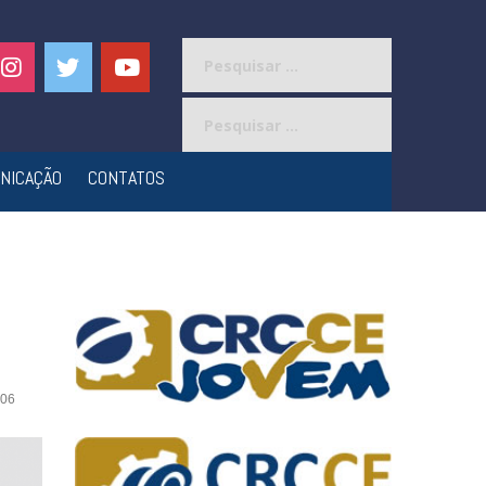
Pesquisar
por:
Pesquisar
por:
NICAÇÃO
CONTATOS
06