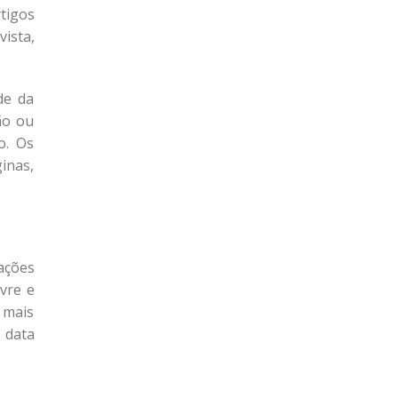
tigos
ista,
de da
ão ou
o. Os
inas,
ações
vre e
 mais
 data