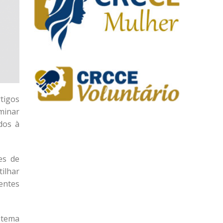
tigos
minar
dos à
es de
ilhar
entes
stema