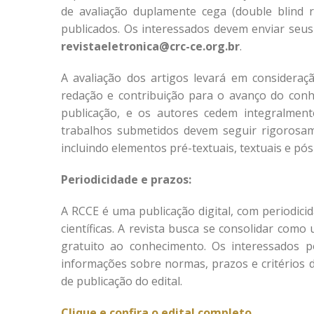
de avaliação duplamente cega (double blind r
publicados. Os interessados devem enviar seus 
revistaeletronica@crc-ce.org.br
.
A avaliação dos artigos levará em consideraç
redação e contribuição para o avanço do con
publicação, e os autores cedem integralment
trabalhos submetidos devem seguir rigorosa
incluindo elementos pré-textuais, textuais e pós
Periodicidade e prazos:
A RCCE é uma publicação digital, com periodici
científicas. A revista busca se consolidar com
gratuito ao conhecimento. Os interessados 
informações sobre normas, prazos e critérios d
de publicação do edital.
Clique e confira o edital completo