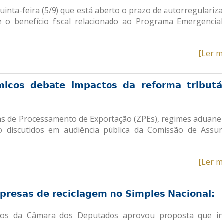
uinta-feira (5/9) que está aberto o prazo de autorregulariz
 o benefício fiscal relacionado ao Programa Emergencia
[Ler m
icos debate impactos da reforma tributá
nas de Processamento de Exportação (ZPEs), regimes aduane
ão discutidos em audiência pública da Comissão de Assu
[Ler m
presas de reciclagem no Simples Nacional:
iços da Câmara dos Deputados aprovou proposta que in