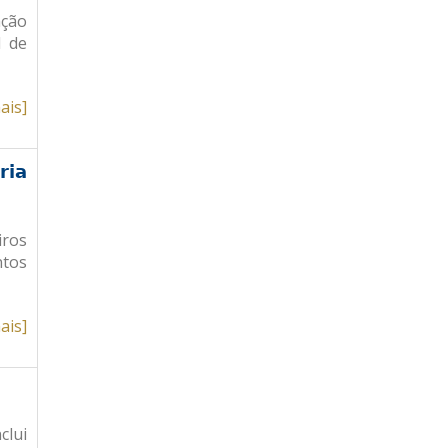
ação
l de
ais]
ria
iros
ntos
ais]
clui