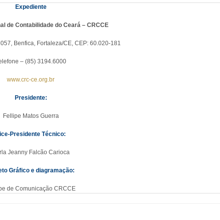
Expediente
al de Contabilidade do Ceará – CRCCE
3057, Benfica, Fortaleza/CE, CEP: 60.020-181
elefone – (85) 3194.6000
www.crc-ce.org.br
Presidente:
Fellipe Matos Guerra
ice-Presidente Técnico:
rla Jeanny Falcão Carioca
eto Gráfico e diagramação:
pe de Comunicação CRCCE