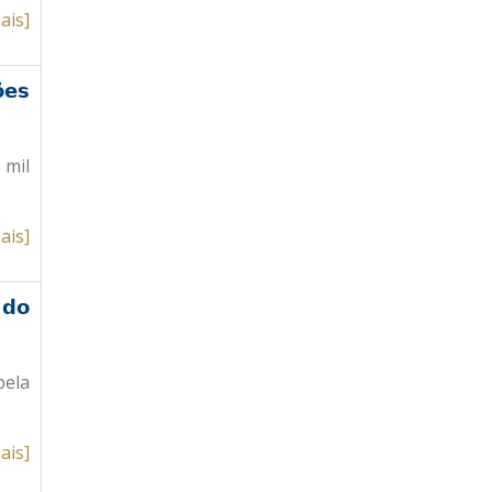
ais]
ões
 mil
ais]
 do
pela
ais]