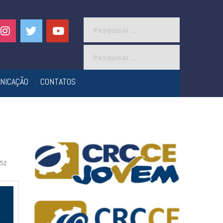
Pesquisar
por:
Pesquisar
por:
NICAÇÃO
CONTATOS
52