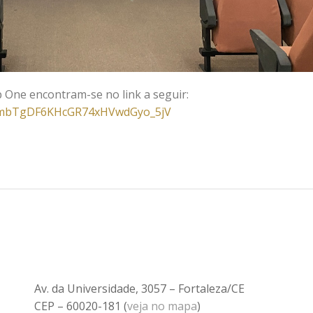
p One encontram-se no link a seguir:
78NnmbTgDF6KHcGR74xHVwdGyo_5jV
Av. da Universidade, 3057 – Fortaleza/CE
CEP – 60020-181 (
veja no mapa
)