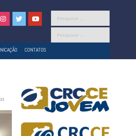
Pesquisar
por:
Pesquisar
por:
NICAÇÃO
CONTATOS
33