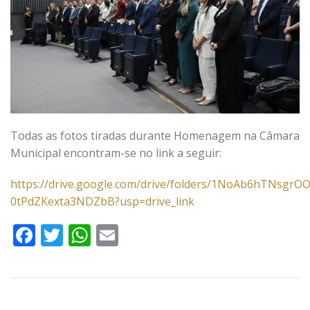
Todas as fotos tiradas durante Homenagem na Câmara
Municipal encontram-se no link a seguir:
https://drive.google.com/drive/folders/1NoAb6hTNsgrOO
0tPdZKexta3NDZbB?usp=drive_link
Facebook
Twitter
WhatsApp
Email