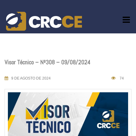
Skip
to
content
Visor Técnico – Nº308 – 09/08/2024
9 DE AGOSTO DE 2024
74