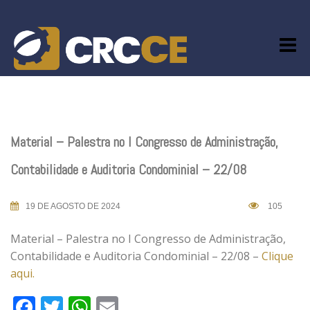
Skip
to
content
Material – Palestra no I Congresso de Administração,
Contabilidade e Auditoria Condominial – 22/08
19 DE AGOSTO DE 2024
105
Material – Palestra no I Congresso de Administração,
Contabilidade e Auditoria Condominial – 22/08 –
Clique
aqui.
Facebook
Twitter
WhatsApp
Email