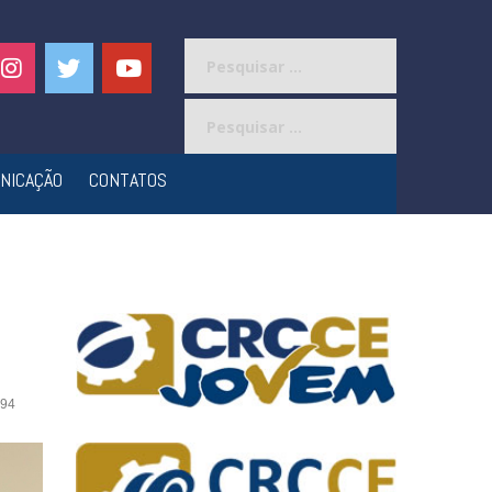
Pesquisar
por:
Pesquisar
por:
NICAÇÃO
CONTATOS
94