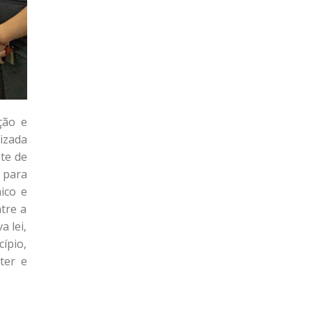
ção e
izada
te de
 para
ico e
tre a
a lei,
ípio,
ter e