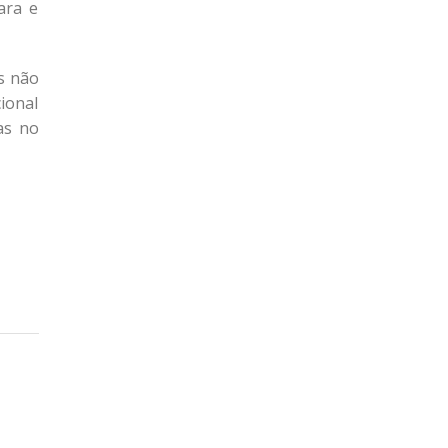
ara e
s não
ional
as no