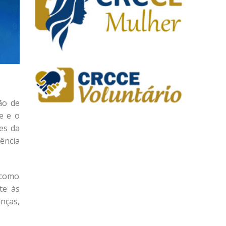
ão de
e e o
es da
ência
 como
te às
nças,