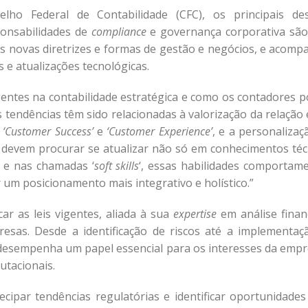
lho Federal de Contabilidade (CFC), os principais des
ponsabilidades de
compliance
e governança corporativa são 
s novas diretrizes e formas de gestão e negócios, e acomp
e atualizações tecnológicas.
gentes na contabilidade estratégica e como os contadores 
 tendências têm sido relacionadas à valorização da relação
s
‘Customer
Success’
e
‘Customer Experience’
, e a personalizaç
 devem procurar se atualizar não só em conhecimentos téc
 e nas chamadas ‘
soft skills
‘, essas habilidades comportame
ar um posicionamento mais integrativo e holístico.”
ar as leis vigentes, aliada à sua
expertise
em análise financ
sas. Desde a identificação de riscos até a implementaç
 desempenha um papel essencial para os interesses da empr
utacionais.
cipar tendências regulatórias e identificar oportunidades