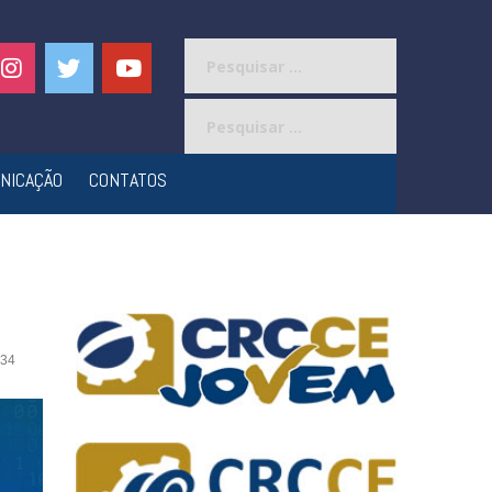
Pesquisar
por:
Pesquisar
por:
NICAÇÃO
CONTATOS
34