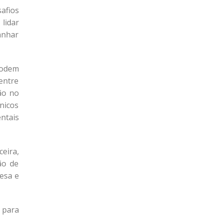
afios
lidar
anhar
podem
 entre
ão no
nicos
ntais
eira,
ão de
esa e
 para