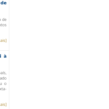
 de
o de
ntos
ais]
i à
aís,
nado
ou o
xta-
ais]