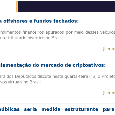
a offshores e fundos fechados:
endimentos financeiros apurados por meio desses veículo
o tributário histórico no Brasil..
.
[Ler m
lamentação do mercado de criptoativos:
a dos Deputados discute nesta quarta-feira (13) o Projet
vos virtuais no Brasil…
[Ler m
públicas seria medida estruturante par