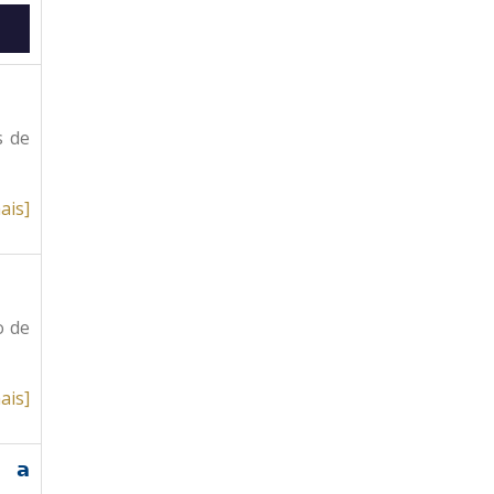
s de
ais]
o de
ais]
a a