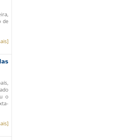
ira,
o de
ais]
das
aís,
nado
ou o
xta-
ais]