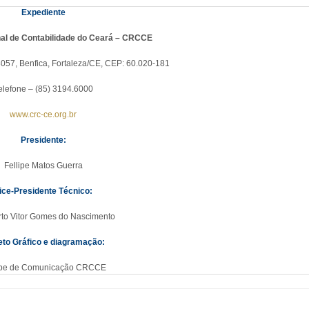
Expediente
al de Contabilidade do Ceará – CRCCE
3057, Benfica, Fortaleza/CE, CEP: 60.020-181
elefone – (85) 3194.6000
www.crc-ce.org.br
Presidente:
Fellipe Matos Guerra
ice-Presidente Técnico:
rto Vitor Gomes do Nascimento
eto Gráfico e diagramação:
pe de Comunicação CRCCE