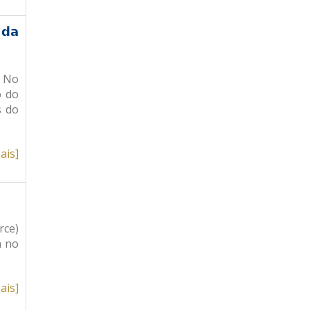
 da
. No
o do
s do
ais]
rce)
a no
ais]