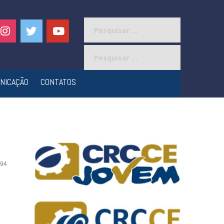
Pesquisar
por:
Pesquisar
por:
NICAÇÃO
CONTATOS
94