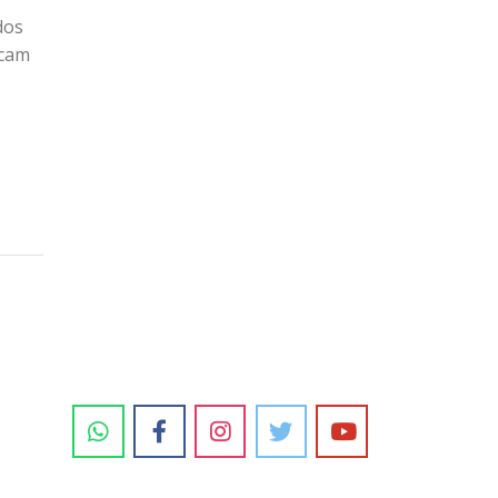
dos
acam