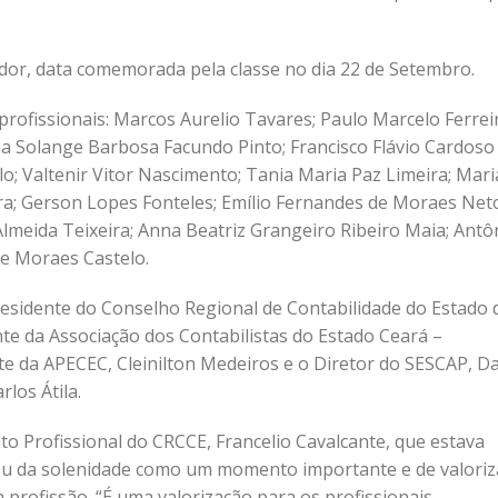
dor, data comemorada pela classe no dia 22 de Setembro.
ofissionais: Marcos Aurelio Tavares; Paulo Marcelo Ferrei
ia Solange Barbosa Facundo Pinto; Francisco Flávio Cardoso
Valtenir Vitor Nascimento; Tania Maria Paz Limeira; Mari
eira; Gerson Lopes Fonteles; Emílio Fernandes de Moraes Net
lmeida Teixeira; Anna Beatriz Grangeiro Ribeiro Maia; Antô
te Moraes Castelo.
presidente do Conselho Regional de Contabilidade do Estado 
nte da Associação dos Contabilistas do Estado Ceará –
 da APECEC, Cleinilton Medeiros e o Diretor do SESCAP, Da
los Átila.
o Profissional do CRCCE, Francelio Cavalcante, que estava
alou da solenidade como um momento importante e de valori
profissão. “É uma valorização para os profissionais.