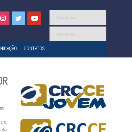
Pesquisar
por:
Pesquisar
por:
NICAÇÃO
CONTATOS
OR
95
eus
ela