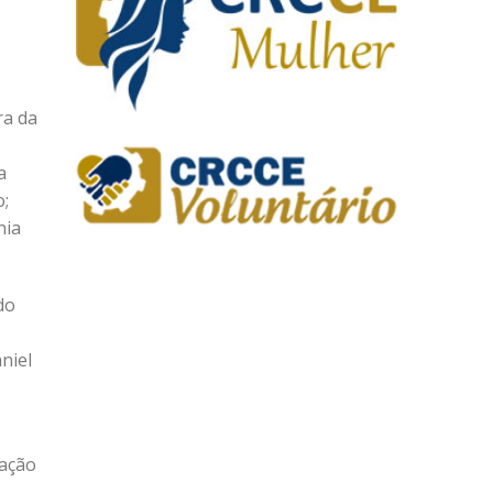
ra da
a
o;
nia
do
niel
zação