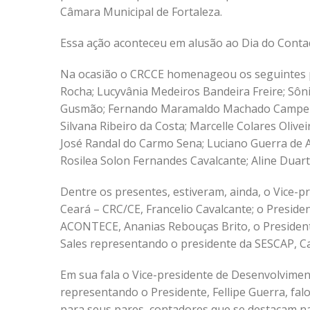
Câmara Municipal de Fortaleza.
Essa ação aconteceu em alusão ao Dia do Conta
Na ocasião o CRCCE homenageou os seguintes pr
Rocha; Lucyvânia Medeiros Bandeira Freire; Sôn
Gusmão; Fernando Maramaldo Machado Campelo; 
Silvana Ribeiro da Costa; Marcelle Colares Oliv
José Randal do Carmo Sena; Luciano Guerra de A
Rosilea Solon Fernandes Cavalcante; Aline Duar
Dentre os presentes, estiveram, ainda, o Vice-
Ceará – CRC/CE, Francelio Cavalcante; o Preside
ACONTECE, Ananias Rebouças Brito, o Presidente
Sales representando o presidente da SESCAP, Car
Em sua fala o Vice-presidente de Desenvolviment
representando o Presidente, Fellipe Guerra, f
para seus pares, contadores que se destacam na 