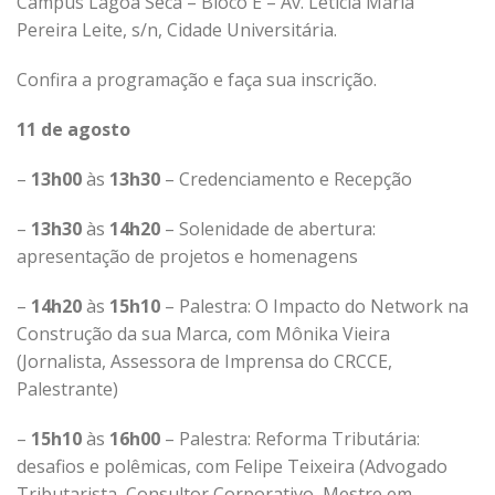
Campus Lagoa Seca – Bloco E – Av. Letícia Maria
Pereira Leite, s/n, Cidade Universitária
.
Confira a programação e faça sua inscrição.
11 de agosto
–
13h00
às
13h30
– Credenciamento e Recepção
–
13h30
às
14h20
– Solenidade de abertura:
apresentação de projetos e homenagens
–
14h20
às
15h10
– Palestra: O Impacto do Network na
Construção da sua Marca, com Mônika Vieira
(Jornalista, Assessora de Imprensa do CRCCE,
Palestrante)
–
15h10
às
16h00
– Palestra: Reforma Tributária:
desafios e polêmicas, com Felipe Teixeira (Advogado
Tributarista, Consultor Corporativo, Mestre em