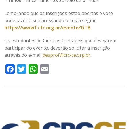
–
19h00
– Encerramento: Sorteio de brindes
Lembrando que as inscrições estão abertas e você
pode fazer a sua acessando o link a seguir:
https://www1.cfc.org.br/evento?GTB
.
Os estudantes de Ciências Contábeis que desejarem
participar do evento, deverão solicitar a inscrição
através do e-mail
desprof@crc-ce.org.br
.
Facebook
Twitter
WhatsApp
Email