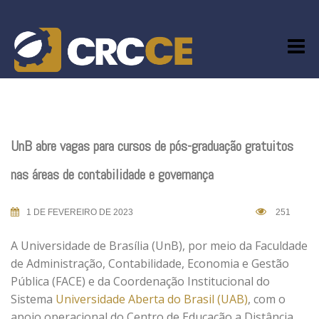
Skip
to
content
UnB abre vagas para cursos de pós-graduação gratuitos
nas áreas de contabilidade e governança
1 DE FEVEREIRO DE 2023
251
A Universidade de Brasília (UnB), por meio da Faculdade
de Administração, Contabilidade, Economia e Gestão
Pública (FACE) e da Coordenação Institucional do
Sistema
Universidade Aberta do Brasil (UAB)
, com o
apoio operacional do Centro de Educação a Distância