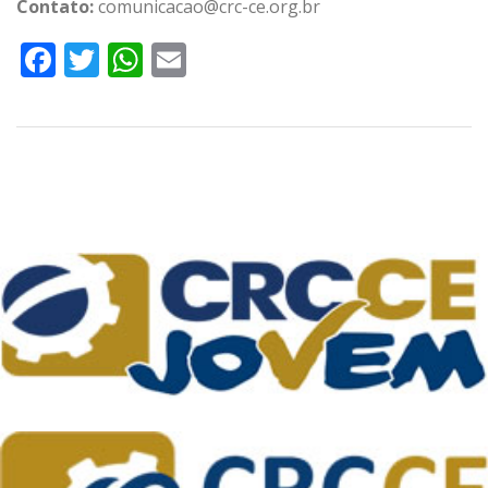
Contato:
comunicacao@crc-ce.org.br
Facebook
Twitter
WhatsApp
Email