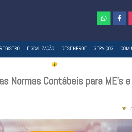
REGISTRO
FISCALIZAÇÃO
DESENPROF
SERVIÇOS
COMU
vas Normas Contábeis para ME’s e
7