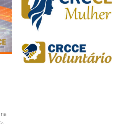
 na
s;