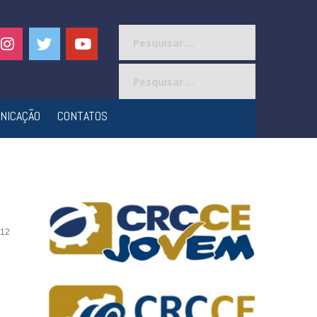
Pesquisar
por:
Pesquisar
por:
NICAÇÃO
CONTATOS
12