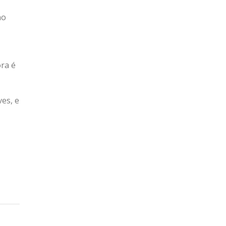
no
ra é
es, e