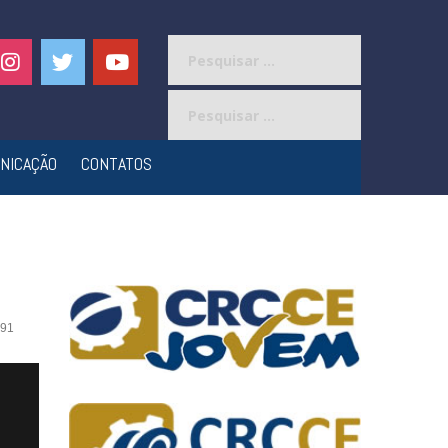
Pesquisar
por:
Pesquisar
por:
NICAÇÃO
CONTATOS
91