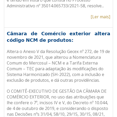
e tendo em vista o que consta no Processo
Administrativo nº 35014.065733/2021-58, resolve
..
.
[Ler mais]
Câmara de Comércio exterior altera
código NCM de produtos:
Altera o Anexo V da Resolução Gecex nº 272, de 19 de
novembro de 2021, que alterou a Nomenclatura
Comum do Mercosul – NCM e a Tarifa Externa
Comum – TEC para adaptação às modificações do
Sistema Harmonizado (SH-2022), com a inclusão e
exclusão de produtos, e dá outras providências.
O COMITÊ-EXECUTIVO DE GESTÃO DA CÂMARA DE
COMÉRCIO EXTERIOR, no uso das atribuições que
lhe confere o 7º, incisos IV e V, do Decreto nº 10.044,
de 4 de outubro de 2019, e considerando o disposto
nas Decisões nºs 31/04, 58/10, 29/15, 30/15, 08/21,