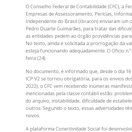
O Conselho Federal de Contabilidade (CFC), a F
Empresas de Assessoramento, Perícias, Informaç
Independente do Brasil (Ibracon) enviaram um of
Pedro Duarte Guimarães, para tratar das dificu
as entidades pedem ao órgão providências para 
No texto, ainda é solicitada a prorrogação da va
esteja funcionando adequadamente. O Ofício n.º
feira (24).
No documento, é informado que, desde o dia 16 
ICP V2 se tornou obrigatória, para os envios do
2022), o CFC vem recebendo inúmeras manifestaç
mencionadas pela classe contábil estão: proble
do arquivo, instabilidade, dificuldade de estab
outros. Segundo o texto, essas adversidades tê
novos.
A plataforma Conectividade Social foi desenvolv