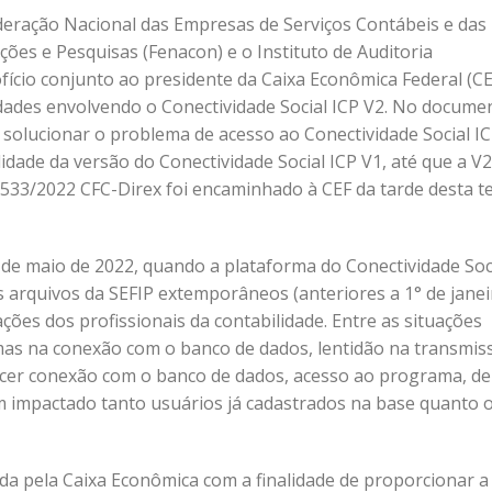
ederação Nacional das Empresas de Serviços Contábeis e das
ões e Pesquisas (Fenacon) e o Instituto de Auditoria
ício conjunto ao presidente da Caixa Econômica Federal (CE
ldades envolvendo o Conectividade Social ICP V2. No docume
solucionar o problema de acesso ao Conectividade Social IC
lidade da versão do Conectividade Social ICP V1, até que a V2
 533/2022 CFC-Direx foi encaminhado à CEF da tarde desta t
de maio de 2022, quando a plataforma do Conectividade Soc
s arquivos da SEFIP extemporâneos (anteriores a 1° de janei
ões dos profissionais da contabilidade. Entre as situações
mas na conexão com o banco de dados, lentidão na transmis
elecer conexão com o banco de dados, acesso ao programa, d
m impactado tanto usuários já cadastrados na base quanto 
ida pela Caixa Econômica com a finalidade de proporcionar a