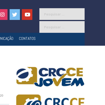
Pesquisar
por:
Pesquisar
por:
NICAÇÃO
CONTATOS
20