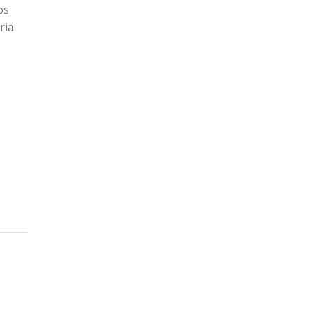
os
ria