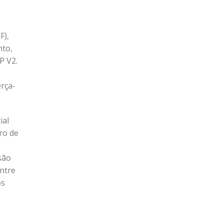
F),
nto,
P V2.
erça-
ial
ro de
são
entre
os