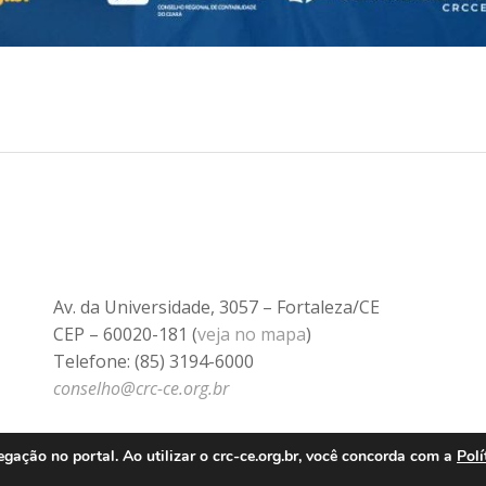
Av. da Universidade, 3057 – Fortaleza/CE
CEP – 60020-181 (
veja no mapa
)
Telefone: (85) 3194-6000
conselho@crc-ce.org.br
ação no portal. Ao utilizar o crc-ce.org.br, você concorda com a
Polí