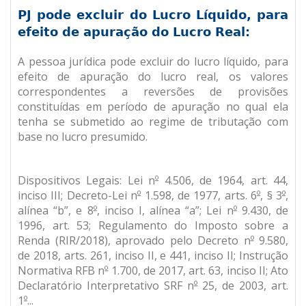
PJ pode excluir do Lucro Líquido, para
efeito de apuração do Lucro Real:
A pessoa jurídica pode excluir do lucro líquido, para
efeito de apuração do lucro real, os valores
correspondentes a reversões de provisões
constituídas em período de apuração no qual ela
tenha se submetido ao regime de tributação com
base no lucro presumido.
Dispositivos Legais: Lei n
º
4.506, de 1964, art. 44,
inciso III; Decreto-Lei n
º
1.598, de 1977, arts. 6
º
, § 3
º
,
alínea “b”, e 8
º
, inciso I, alínea “a”; Lei n
º
9.430, de
1996, art. 53; Regulamento do Imposto sobre a
Renda (RIR/2018), aprovado pelo Decreto n
º
9.580,
de 2018, arts. 261, inciso II, e 441, inciso II; Instrução
Normativa RFB n
º
1.700, de 2017, art. 63, inciso II; Ato
Declaratório Interpretativo SRF n
º
25, de 2003, art.
1
º
.
..