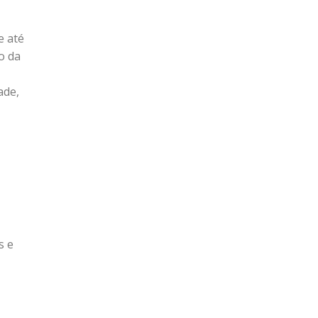
e até
o da
ade,
s e