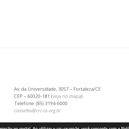
Av. da Universidade, 3057 – Fortaleza/CE
CEP – 60020-181 (
veja no mapa
)
Telefone: (85) 3194-6000
conselho@crc-ce.org.br
ação no portal. Ao utilizar o crc-ce.org.br, você concorda com a
Polí