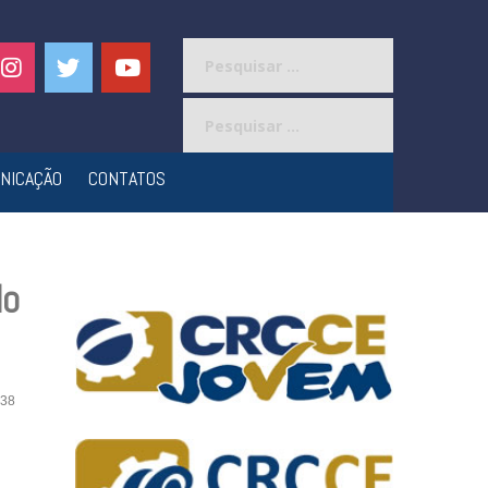
Pesquisar
por:
Pesquisar
por:
NICAÇÃO
CONTATOS
do
38