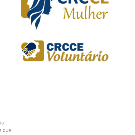
iu
s que