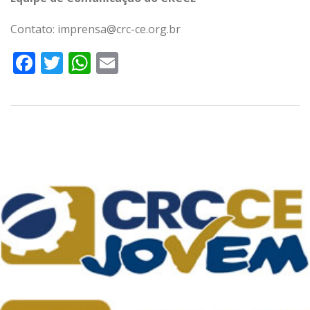
Contato: imprensa@crc-ce.org.br
Facebook
Twitter
WhatsApp
Email