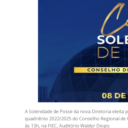
A Solenidade de Posse da nova Diretoria eleita 
quadriênio 2022/2025 do Conselho Regional de Co
às 13h, na FIEC, Auditório Waldyr Diogo.