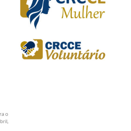
ra o
ril,