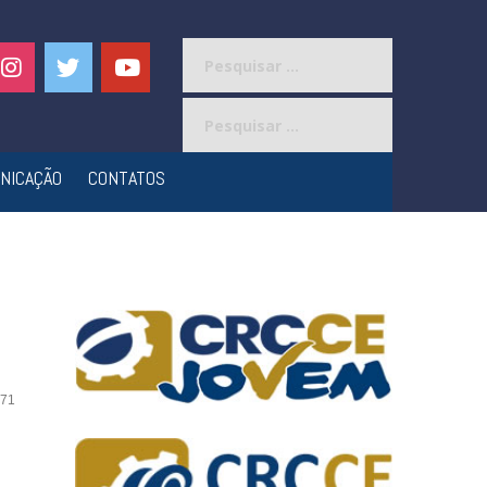
Pesquisar
por:
Pesquisar
por:
NICAÇÃO
CONTATOS
71