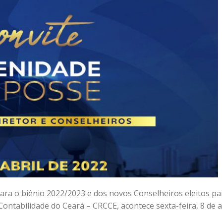
para o biênio 2022/2023 e dos novos Conselheiros eleitos pa
ntabilidade do Ceará – CRCCE, acontece sexta-feira, 8 de ab