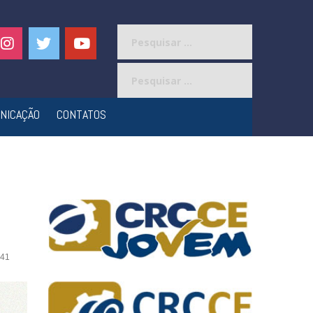
Pesquisar
por:
Pesquisar
por:
NICAÇÃO
CONTATOS
41