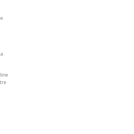
de
ia
line
tre