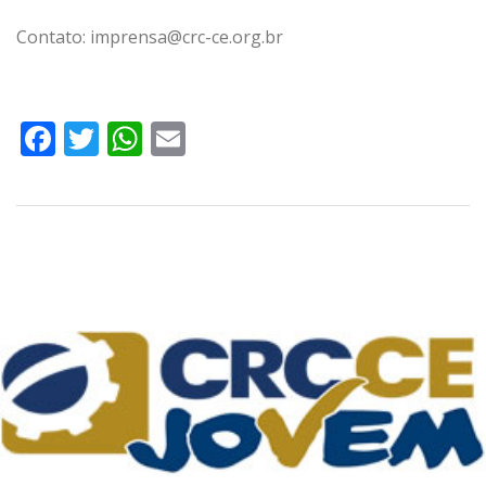
Contato: imprensa@crc-ce.org.br
Facebook
Twitter
WhatsApp
Email