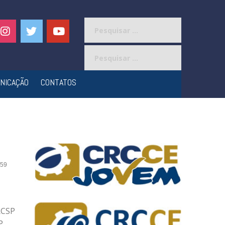
Pesquisar
por:
Pesquisar
por:
NICAÇÃO
CONTATOS
59
RCSP
P