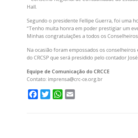
Hall.
Segundo o presidente Fellipe Guerra, foi uma h
“Tenho muita honra em poder prestigiar um ev
Minhas congratulações a todos os Conselheiros
Na ocasião foram empossados os conselheiros ef
do CRCSP que será presidido pelo contador José
Equipe de Comunicação do CRCCE
Contato: imprensa@crc-ce.org.br
Facebook
Twitter
WhatsApp
Email