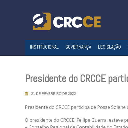
Skip
to
content
INSTITUCIONAL
GOVERNANÇA
LEGISLAÇÃO
Presidente do CRCCE parti
21 DE FEVEREIRO DE 2022
Presidente do CRCCE participa de Posse Solene
O presidente do CRCCE, Fellipe Guerra, esteve 
– Conselho Regional de Contabilidade do Estado