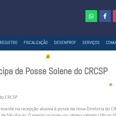
REGISTRO
FISCALIZAÇÃO
DESENPROF
SERVIÇOS
COMU
cipa de Posse Solene do CRCSP
 do CRCSP
presente na recepção alusiva à posse da nova Diretoria do C
 de São Paulo. O evento ocorreu no último sábado (19) no S