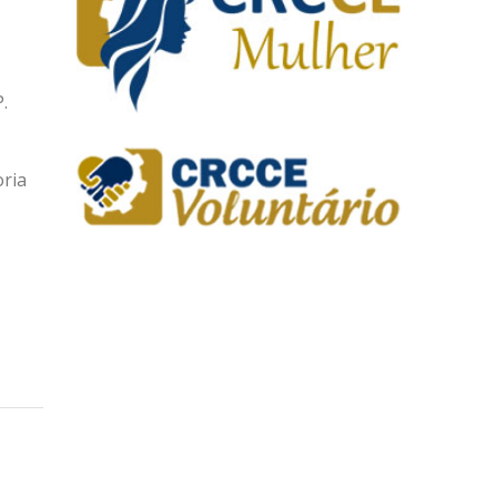
.
oria