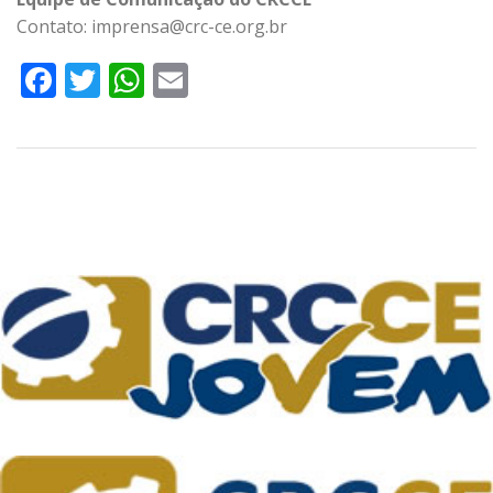
Contato: imprensa@crc-ce.org.br
Facebook
Twitter
WhatsApp
Email