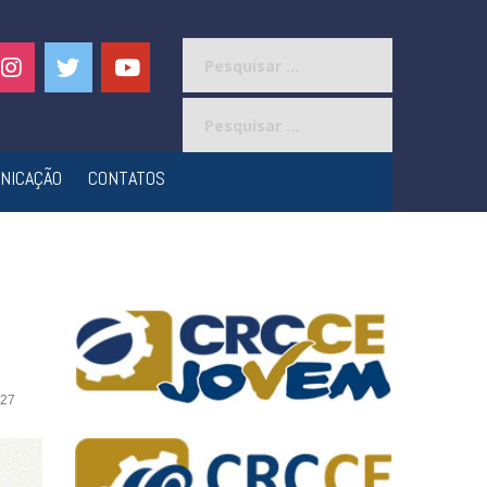
Pesquisar
por:
Pesquisar
por:
NICAÇÃO
CONTATOS
27