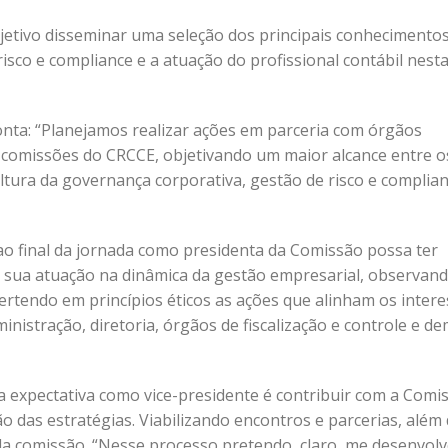
etivo disseminar uma seleção dos principais conhecimento
sco e compliance e a atuação do profissional contábil nest
nta: “Planejamos realizar ações em parceria com órgãos
 comissões do CRCCE, objetivando um maior alcance entre o
ultura da governança corporativa, gestão de risco e complian
 ao final da jornada como presidenta da Comissão possa ter
da sua atuação na dinâmica da gestão empresarial, observan
ertendo em princípios éticos as ações que alinham os inter
nistração, diretoria, órgãos de fiscalização e controle e de
 expectativa como vice-presidente é contribuir com a Comi
 das estratégias. Viabilizando encontros e parcerias, além
la comissão. “Nesse processo pretendo, claro, me desenvolv