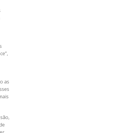
s
a
s
ce”,
do as
esses
mais
ssão,
 de
er