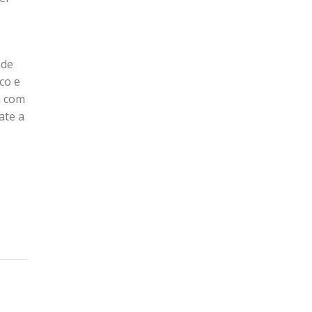
 de
co e
a com
ate a