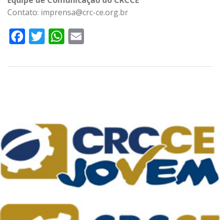
Contato: imprensa@crc-ce.org.br
Facebook
Twitter
WhatsApp
Email