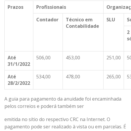
Prazos
Profissionais
Organizaç
Contador
Técnico em
SLU
S
Contabilidade
2
s
Até
506,00
453,00
251,00
5
31/1/2022
Até
534,00
478,00
265,00
5
28/2/2022
A guia para pagamento da anuidade foi encaminhada
pelos correios e poderá também ser
emitida no sítio do respectivo CRC na Internet. O
pagamento pode ser realizado à vista ou em parcelas. É