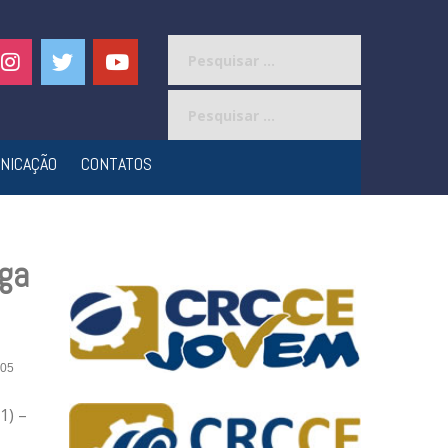
Pesquisar
por:
Pesquisar
por:
NICAÇÃO
CONTATOS
rga
05
1) –